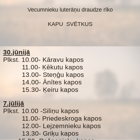
Vecumnieku luterāņu draudze rīko
KAPU SVĒTKUS
30.jūnijā
Plkst. 10.00- Kāravu kapos
11.00- Ķēkutu kapos
13.00- Steņģu kapos
14.00- Ānītes kapos
15.30- Ķeiru kapos
7.jūlijā
Plkst. 10.00 -Siliņu kapos
11.00- Priedeskroga kapos
12.00- Lejzemnieku kapos
13.30- Griķu kapos