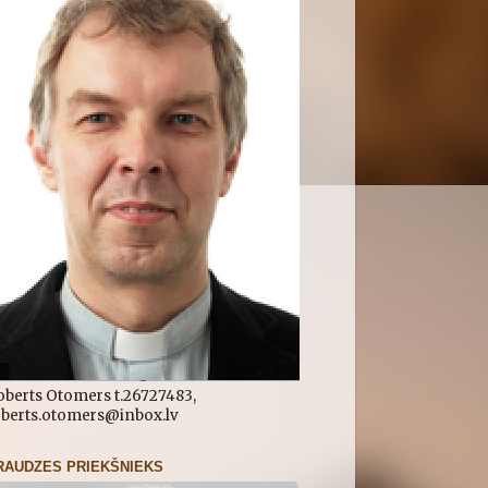
oberts Otomers t.26727483,
oberts.otomers@inbox.lv
RAUDZES PRIEKŠNIEKS