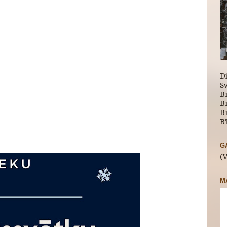
D
Sv
Bī
B
Bī
Bī
G
(
M