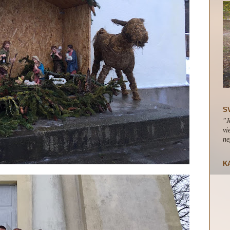
S
"J
vi
ne
K