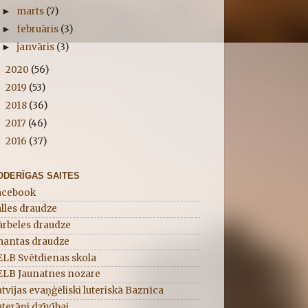
marts
(7)
►
februāris
(3)
►
janvāris
(3)
►
2020
(56)
►
2019
(53)
►
2018
(36)
►
2017
(46)
►
2016
(37)
►
ODERĪGAS SAITES
acebook
lles draudze
ārbeles draudze
mantas draudze
ELB Svētdienas skola
ELB Jaunatnes nozare
tvijas evaņģēliski luteriskā Baznīca
terāņi dzīvībai