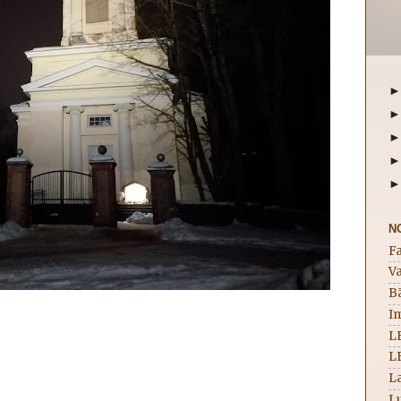
N
F
Va
B
I
L
L
La
Lu