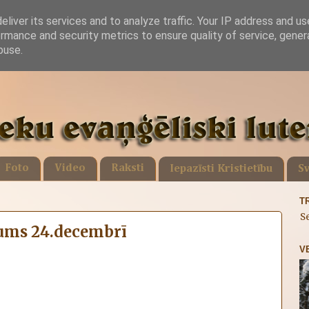
liver its services and to analyze traffic. Your IP address and u
rmance and security metrics to ensure quality of service, gene
buse.
Foto
Video
Raksti
Iepazīsti Kristietību
Sv
T
S
ums 24.decembrī
V