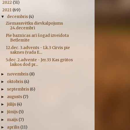
2022
(51)
►
2021
(69)
▼
decembris
(4)
▼
Ziemassvētku dievkalpojums
24.decembrī
Pie baznīcas arī šogad izveidota
Betlemīte
12.dec. 3.advents - Lk.3 Cirvis pie
saknes (vada E...
5.dec. 2.advente - Jer.33 Kas grūtos
laikos dod pr...
novembris
(8)
►
oktobris
(4)
►
septembris
(6)
►
augusts
(7)
►
jūlijs
(4)
►
jūnijs
(5)
►
maijs
(7)
►
aprīlis
(11)
►