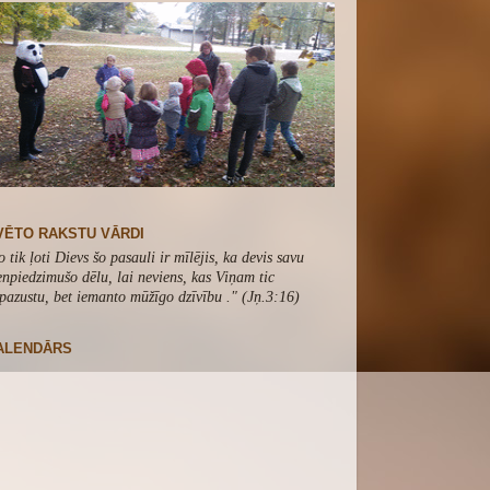
VĒTO RAKSTU VĀRDI
o tik ļoti Dievs šo pasauli ir mīlējis, ka devis savu
enpiedzimušo dēlu, lai neviens, kas Viņam tic
pazustu, bet iemanto mūžīgo dzīvību .
" (Jņ.3:16)
ALENDĀRS