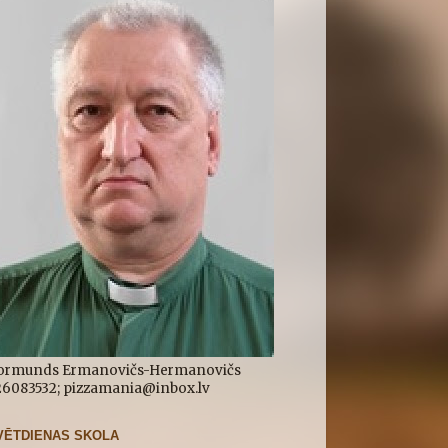
ormunds Ermanovičs-Hermanovičs
.26083532; pizzamania@inbox.lv
VĒTDIENAS SKOLA