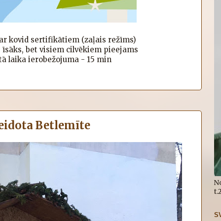
ar kovid sertifikātiem (zaļais režīms)
 īsāks, bet visiem cilvēkiem pieejams
ktā laika ierobežojuma - 15 min
veidota Betlemīte
N
t
S