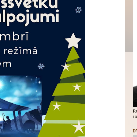
R
r
D