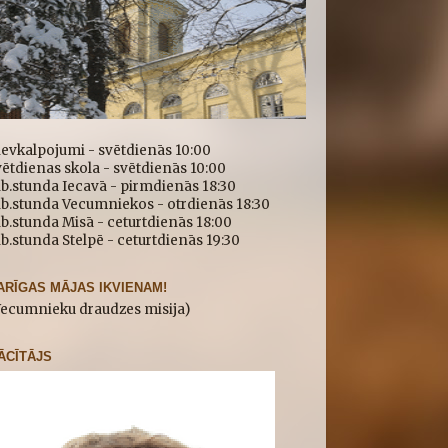
ievkalpojumi - svētdienās 10:00
ētdienas skola - svētdienās 10:00
b.stunda Iecavā - pirmdienās 18:30
īb.stunda Vecumniekos - otrdienās 18:30
b.stunda Misā - ceturtdienās 18:00
b.stunda Stelpē - ceturtdienās 19:30
ARĪGAS MĀJAS IKVIENAM!
Vecumnieku draudzes misija)
ĀCĪTĀJS