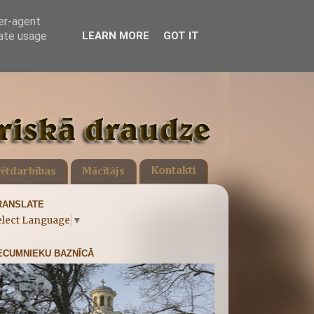
ser-agent
rate usage
LEARN MORE
GOT IT
Kontakti
ētdarbības
Mācītājs
RANSLATE
elect Language
▼
ECUMNIEKU BAZNĪCĀ