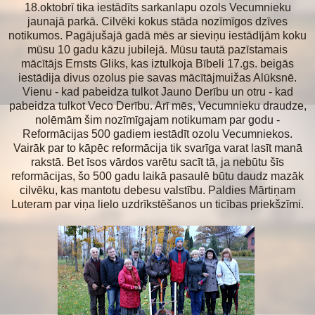
18.oktobrī tika iestādīts sarkanlapu ozols Vecumnieku
jaunajā parkā. Cilvēki kokus stāda nozīmīgos dzīves
notikumos. Pagājušajā gadā mēs ar sieviņu iestādījām koku
mūsu 10 gadu kāzu jubilejā. Mūsu tautā pazīstamais
mācītājs Ernsts Gliks, kas iztulkoja Bībeli 17.gs. beigās
iestādija divus ozolus pie savas mācītājmuižas Alūksnē.
Vienu - kad pabeidza tulkot Jauno Derību un otru - kad
pabeidza tulkot Veco Derību. Arī mēs, Vecumnieku draudze,
nolēmām šim nozīmīgajam notikumam par godu -
Reformācijas 500 gadiem iestādīt ozolu Vecumniekos.
Vairāk par to kāpēc reformācija tik svarīga varat lasīt manā
rakstā. Bet īsos vārdos varētu sacīt tā, ja nebūtu šīs
reformācijas, šo 500 gadu laikā pasaulē būtu daudz mazāk
cilvēku, kas mantotu debesu valstību. Paldies Mārtiņam
Luteram par viņa lielo uzdrīkstēšanos un ticības priekšzīmi.