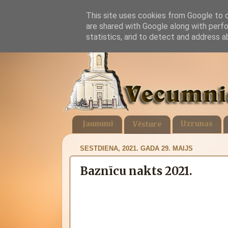
This site uses cookies from Google to de
are shared with Google along with perfo
statistics, and to detect and address a
Jaunumi
Uzrunas
Vēsture
SESTDIENA, 2021. GADA 29. MAIJS
Baznīcu nakts 2021.