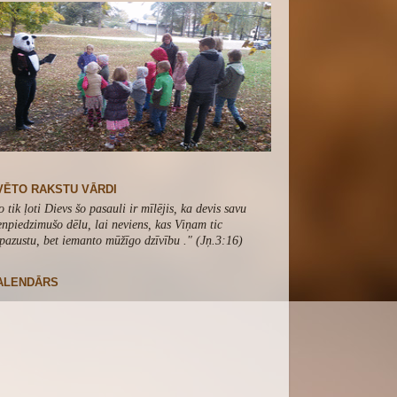
VĒTO RAKSTU VĀRDI
o tik ļoti Dievs šo pasauli ir mīlējis, ka devis savu
enpiedzimušo dēlu, lai neviens, kas Viņam tic
pazustu, bet iemanto mūžīgo dzīvību .
" (Jņ.3:16)
ALENDĀRS