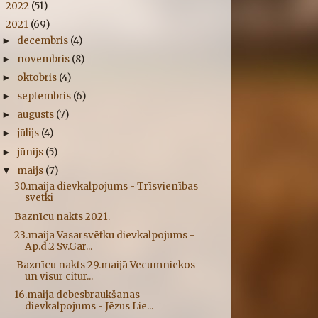
2022
(51)
►
2021
(69)
▼
decembris
(4)
►
novembris
(8)
►
oktobris
(4)
►
septembris
(6)
►
augusts
(7)
►
jūlijs
(4)
►
jūnijs
(5)
►
maijs
(7)
▼
30.maija dievkalpojums - Trīsvienības
svētki
Baznīcu nakts 2021.
23.maija Vasarsvētku dievkalpojums -
Ap.d.2 Sv.Gar...
Baznīcu nakts 29.maijā Vecumniekos
un visur citur...
16.maija debesbraukšanas
dievkalpojums - Jēzus Lie...