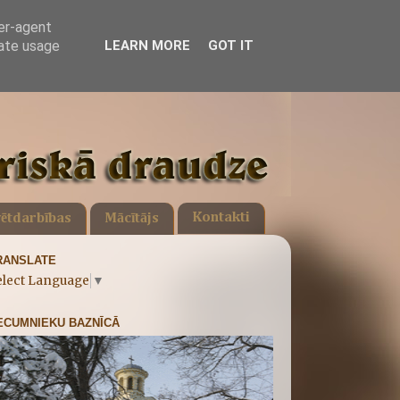
ser-agent
rate usage
LEARN MORE
GOT IT
Kontakti
ētdarbības
Mācītājs
RANSLATE
elect Language
▼
ECUMNIEKU BAZNĪCĀ