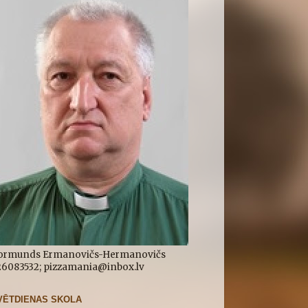
ormunds Ermanovičs-Hermanovičs
.26083532; pizzamania@inbox.lv
VĒTDIENAS SKOLA