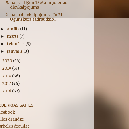
9.maijs - 1.Ķēn.17 Māmiņdienas
dievkalpojums
2.maija dievkalpojums - Jņ.21
Ugunskura sadraudzīb...
aprīlis
(11)
►
marts
(7)
►
februāris
(3)
►
janvāris
(3)
►
2020
(56)
►
2019
(53)
►
2018
(36)
►
2017
(46)
►
2016
(37)
►
ODERĪGAS SAITES
acebook
lles draudze
ārbeles draudze