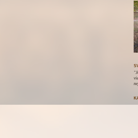
S
"J
vi
ne
K