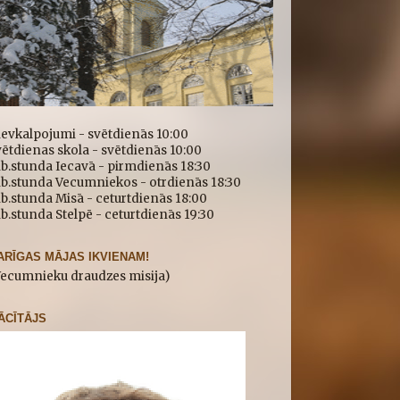
ievkalpojumi - svētdienās 10:00
ētdienas skola - svētdienās 10:00
b.stunda Iecavā - pirmdienās 18:30
īb.stunda Vecumniekos - otrdienās 18:30
b.stunda Misā - ceturtdienās 18:00
b.stunda Stelpē - ceturtdienās 19:30
ARĪGAS MĀJAS IKVIENAM!
Vecumnieku draudzes misija)
ĀCĪTĀJS