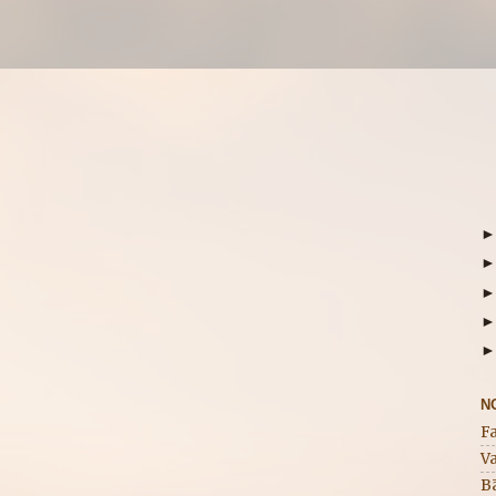
N
F
Va
B