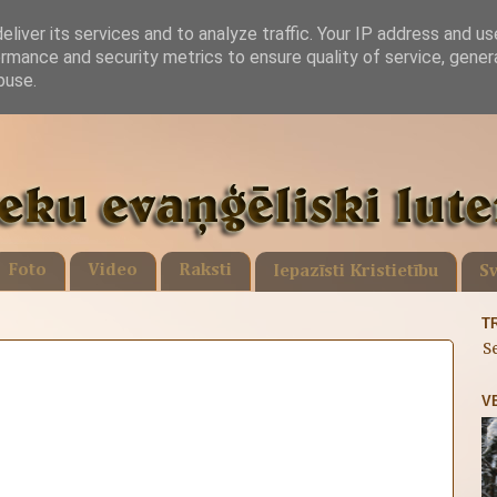
liver its services and to analyze traffic. Your IP address and u
rmance and security metrics to ensure quality of service, gene
buse.
Foto
Video
Raksti
Iepazīsti Kristietību
Sv
T
S
V