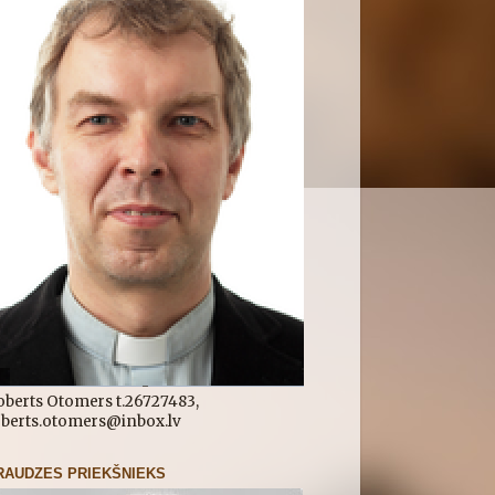
oberts Otomers t.26727483,
oberts.otomers@inbox.lv
RAUDZES PRIEKŠNIEKS