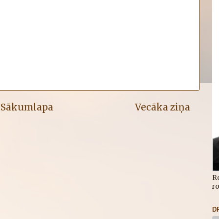
Sākumlapa
Vecāka ziņa
R
r
D