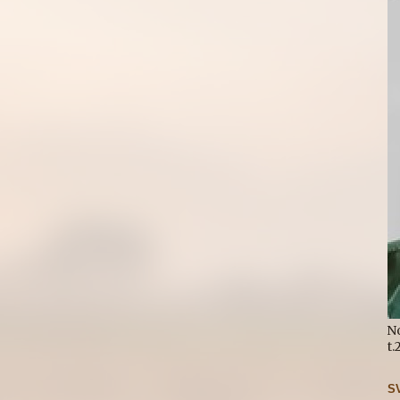
N
t
S