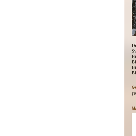
D
Sv
Bī
B
Bī
Bī
G
(
M