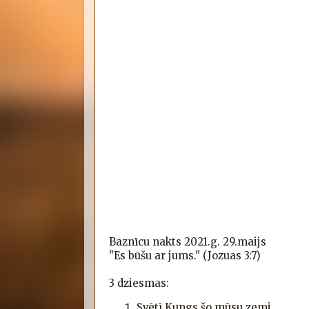
Baznīcu nakts 2021.g. 29.maijs
"Es būšu ar jums." (Jozuas 3:7)
3 dziesmas:
Svētī Kungs šo mūsu zemi