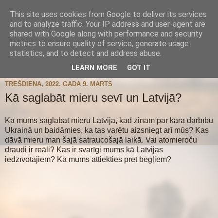
This site uses cookies from Google to deliver its services
and to analyze traffic. Your IP address and user-agent are
shared with Google along with performance and security
metrics to ensure quality of service, generate usage
statistics, and to detect and address abuse.
▼
LEARN MORE
GOT IT
TREŠDIENA, 2022. GADA 9. MARTS
Kā saglabāt mieru sevī un Latvijā?
Kā mums saglabāt mieru Latvijā, kad zinām par kara darbību
Ukrainā un baidāmies, ka tas varētu aizsniegt arī mūs? Kas
dāvā mieru man šajā satraucošajā laikā. Vai atomieroču
draudi ir reāli? Kas ir svarīgi mums kā Latvijas
iedzīvotājiem? Kā mums attiekties pret bēgļiem?