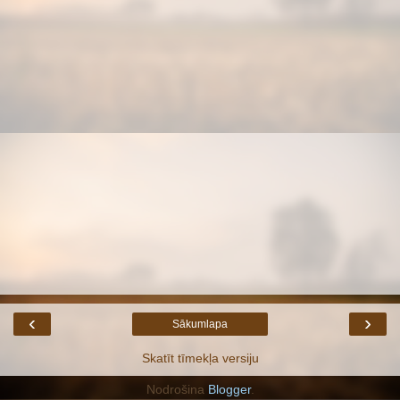
‹
›
Sākumlapa
Skatīt tīmekļa versiju
Nodrošina
Blogger
.