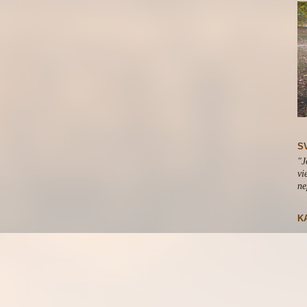
S
"J
vi
ne
K