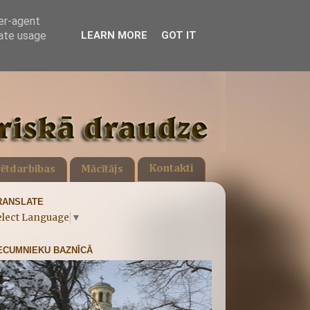
ser-agent
rate usage
LEARN MORE
GOT IT
Kontakti
ētdarbības
Mācītājs
RANSLATE
elect Language
▼
ECUMNIEKU BAZNĪCĀ