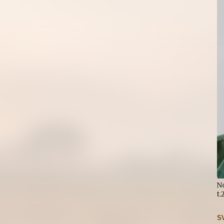
N
t
S