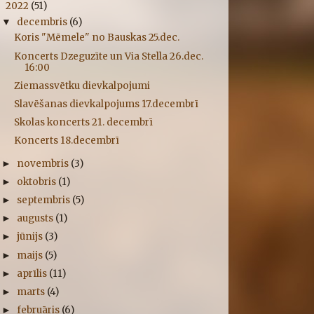
2022
(51)
▼
decembris
(6)
▼
Koris "Mēmele" no Bauskas 25.dec.
Koncerts Dzeguzīte un Via Stella 26.dec.
16:00
Ziemassvētku dievkalpojumi
Slavēšanas dievkalpojums 17.decembrī
Skolas koncerts 21. decembrī
Koncerts 18.decembrī
novembris
(3)
►
oktobris
(1)
►
septembris
(5)
►
augusts
(1)
►
jūnijs
(3)
►
maijs
(5)
►
aprīlis
(11)
►
marts
(4)
►
februāris
(6)
►