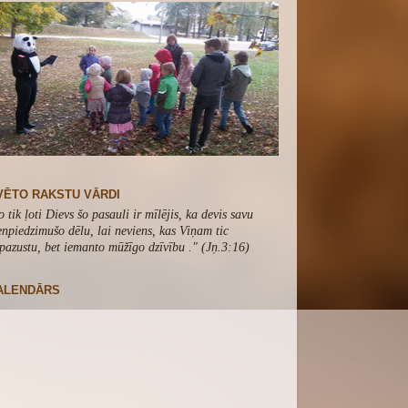
VĒTO RAKSTU VĀRDI
o tik ļoti Dievs šo pasauli ir mīlējis, ka devis savu
enpiedzimušo dēlu, lai neviens, kas Viņam tic
pazustu, bet iemanto mūžīgo dzīvību .
" (Jņ.3:16)
ALENDĀRS