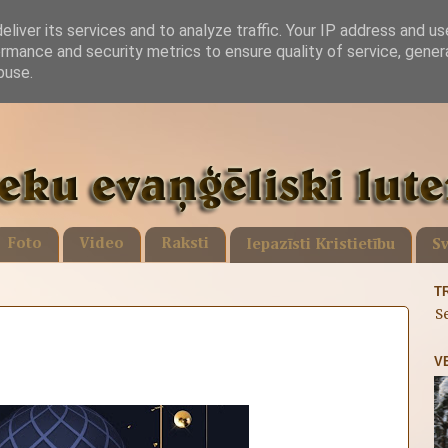
liver its services and to analyze traffic. Your IP address and u
rmance and security metrics to ensure quality of service, gene
buse.
Foto
Video
Raksti
Iepazīsti Kristietību
Sv
T
S
V