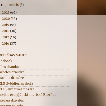
janvāris
(6)
►
2021
(69)
►
2020
(56)
►
2019
(53)
►
2018
(36)
►
2017
(46)
►
2016
(37)
►
ODERĪGAS SAITES
acebook
lles draudze
ārbeles draudze
mantas draudze
ELB Svētdienas skola
ELB Jaunatnes nozare
tvijas evaņģēliski luteriskā Baznīca
terāņi dzīvībai