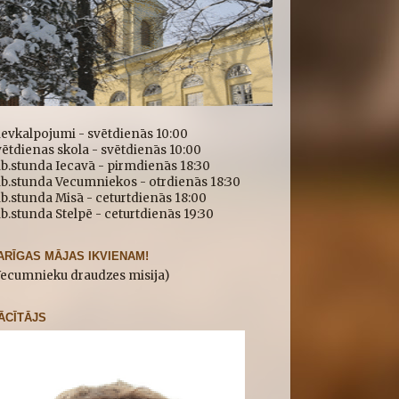
ievkalpojumi - svētdienās 10:00
ētdienas skola - svētdienās 10:00
b.stunda Iecavā - pirmdienās 18:30
īb.stunda Vecumniekos - otrdienās 18:30
b.stunda Misā - ceturtdienās 18:00
b.stunda Stelpē - ceturtdienās 19:30
ARĪGAS MĀJAS IKVIENAM!
Vecumnieku draudzes misija)
ĀCĪTĀJS