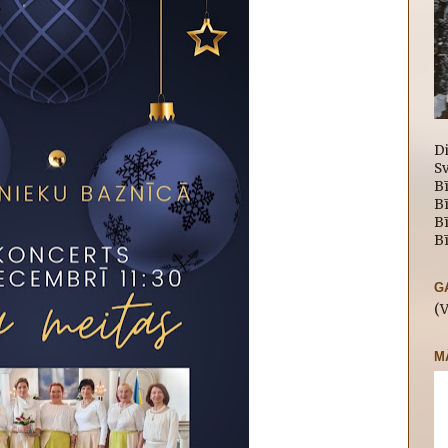
D
Sv
Bī
B
Bī
Bī
G
(
M