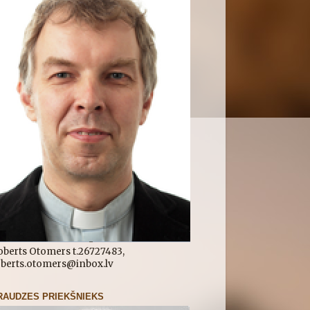
oberts Otomers t.26727483,
oberts.otomers@inbox.lv
RAUDZES PRIEKŠNIEKS