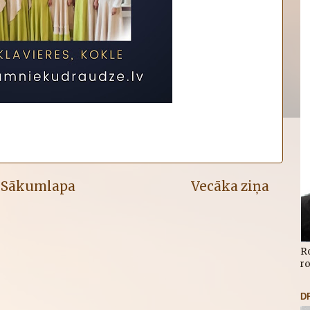
Sākumlapa
Vecāka ziņa
R
r
D