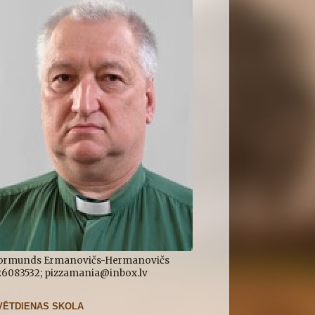
ormunds Ermanovičs-Hermanovičs
.26083532; pizzamania@inbox.lv
VĒTDIENAS SKOLA