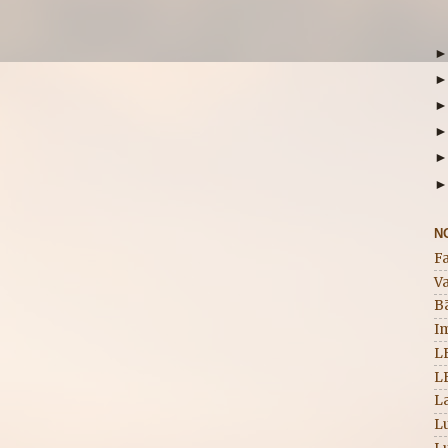
N
F
Va
B
I
L
L
La
Lu