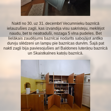
Naktī no 30. uz 31. decembrī Vecumnieku baznīcā
ielauzušies zagļi, kas izvandija visu sakristeju, meklējot
naudu, bet to neatraduši, nozaga 5 vīna pudeles. Bet
lielākais zaudējums baznīcai nodarīts sabojājot antīko
durvju slēdzeni un lampu pie baznīcas durvīm. Šajā pat
naktī zagļi bija paviesojušies arī Baldones luterāņu baznīcā
un Skaistkalnes katoļu baznīcā.