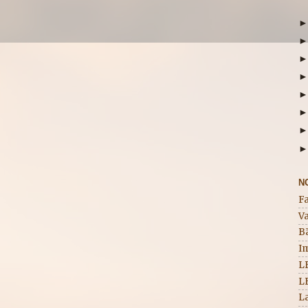
N
F
Va
B
I
L
L
La