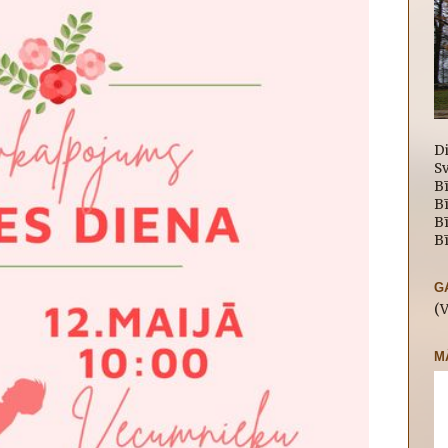
D
Sv
Bī
B
Bī
Bī
G
(
M