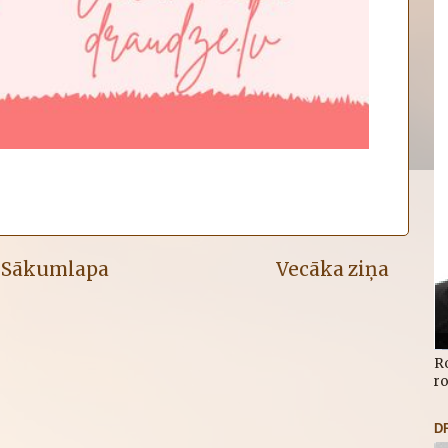
Sākumlapa
Vecāka ziņa
R
r
D