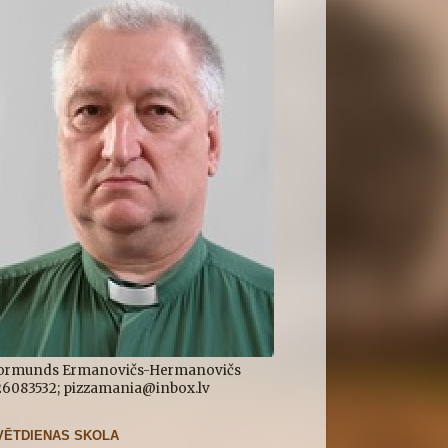
ormunds Ermanovičs-Hermanovičs
.26083532; pizzamania@inbox.lv
VĒTDIENAS SKOLA