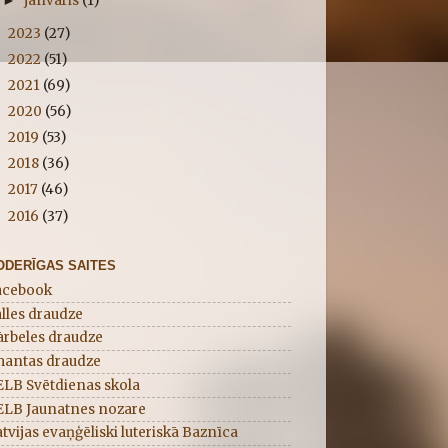
janvāris
(1)
►
2023
(27)
►
2022
(51)
►
2021
(69)
►
2020
(56)
►
2019
(53)
►
2018
(36)
►
2017
(46)
►
2016
(37)
►
ODERĪGAS SAITES
acebook
lles draudze
ārbeles draudze
mantas draudze
ELB Svētdienas skola
ELB Jaunatnes nozare
tvijas evaņģēliski luteriskā Baznīca