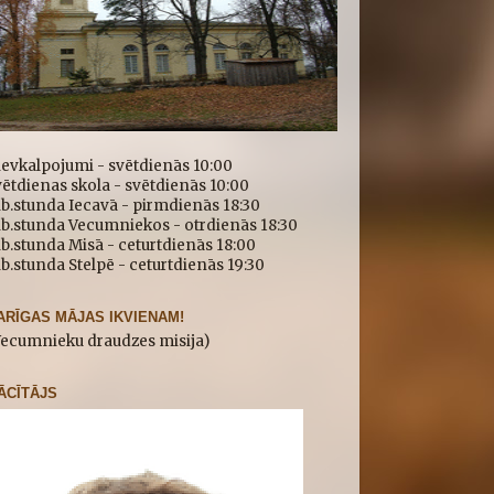
ievkalpojumi - svētdienās 10:00
ētdienas skola - svētdienās 10:00
b.stunda Iecavā - pirmdienās 18:30
īb.stunda Vecumniekos - otrdienās 18:30
b.stunda Misā - ceturtdienās 18:00
b.stunda Stelpē - ceturtdienās 19:30
ARĪGAS MĀJAS IKVIENAM!
Vecumnieku draudzes misija)
ĀCĪTĀJS