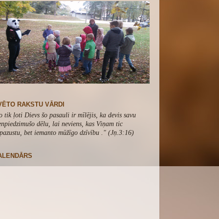
VĒTO RAKSTU VĀRDI
o tik ļoti Dievs šo pasauli ir mīlējis, ka devis savu
enpiedzimušo dēlu, lai neviens, kas Viņam tic
pazustu, bet iemanto mūžīgo dzīvību .
" (Jņ.3:16)
ALENDĀRS