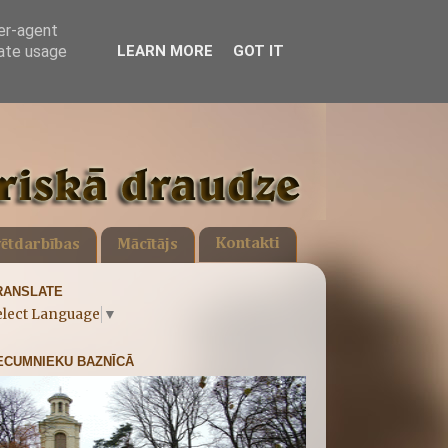
ser-agent
rate usage
LEARN MORE
GOT IT
Kontakti
ētdarbības
Mācītājs
RANSLATE
elect Language
▼
ECUMNIEKU BAZNĪCĀ