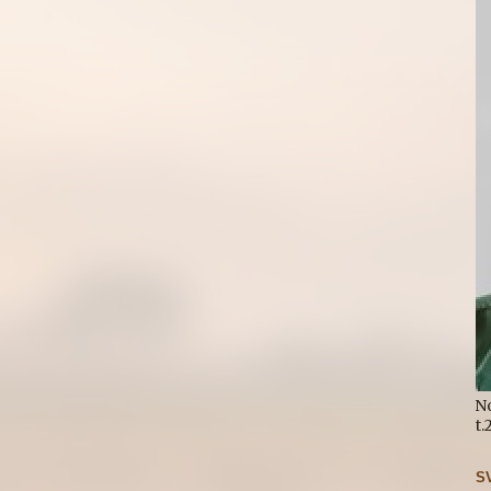
N
t
S