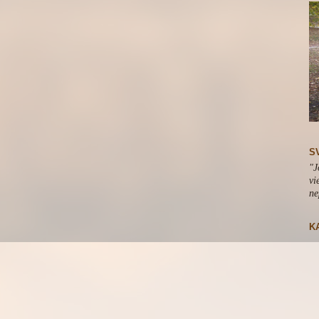
S
"J
vi
ne
K