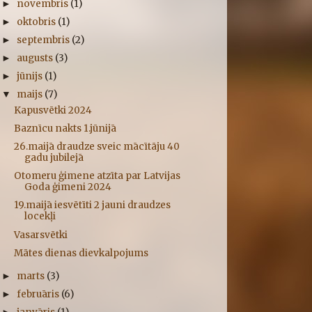
novembris
(1)
►
oktobris
(1)
►
septembris
(2)
►
augusts
(3)
►
jūnijs
(1)
►
maijs
(7)
▼
Kapusvētki 2024
Baznīcu nakts 1.jūnijā
26.maijā draudze sveic mācītāju 40
gadu jubilejā
Otomeru ģimene atzīta par Latvijas
Goda ģimeni 2024
19.maijā iesvētīti 2 jauni draudzes
locekļi
Vasarsvētki
Mātes dienas dievkalpojums
marts
(3)
►
februāris
(6)
►