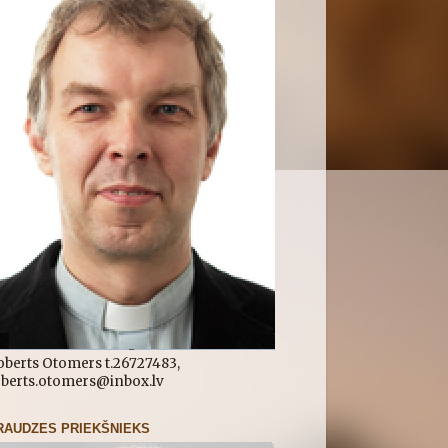
oberts Otomers t.26727483,
oberts.otomers@inbox.lv
RAUDZES PRIEKŠNIEKS