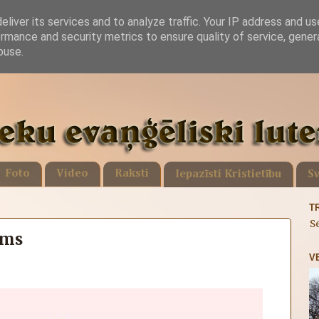
liver its services and to analyze traffic. Your IP address and u
rmance and security metrics to ensure quality of service, gene
buse.
Foto
Video
Raksti
Iepazīsti Kristietību
Sv
T
S
ums
V