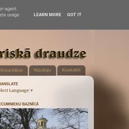
ser-agent
rate usage
LEARN MORE
GOT IT
Kontakti
ētdarbības
Mācītājs
RANSLATE
elect Language
▼
ECUMNIEKU BAZNĪCĀ