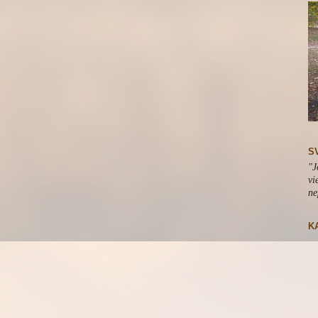
S
"J
vi
ne
K