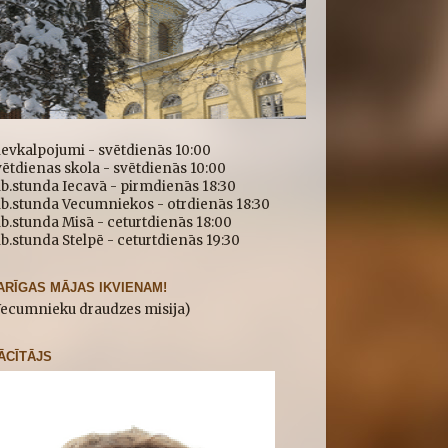
ievkalpojumi - svētdienās 10:00
ētdienas skola - svētdienās 10:00
b.stunda Iecavā - pirmdienās 18:30
īb.stunda Vecumniekos - otrdienās 18:30
b.stunda Misā - ceturtdienās 18:00
b.stunda Stelpē - ceturtdienās 19:30
ARĪGAS MĀJAS IKVIENAM!
Vecumnieku draudzes misija)
ĀCĪTĀJS