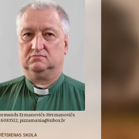
ormunds Ermanovičs-Hermanovičs
.26083532; pizzamania@inbox.lv
VĒTDIENAS SKOLA