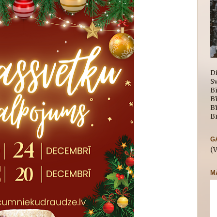
D
Sv
Bī
B
Bī
Bī
G
(
M