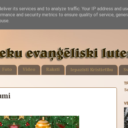
liver its services and to analyze traffic. Your IP address and u
rmance and security metrics to ensure quality of service, gene
buse.
Foto
Video
Raksti
Iepazīsti Kristietību
Sv
T
S
umi
V