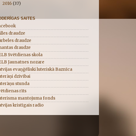
2016
(37)
►
ODERĪGAS SAITES
acebook
lles draudze
ārbeles draudze
mantas draudze
ELB Svētdienas skola
ELB Jaunatnes nozare
tvijas evaņģēliski luteriskā Baznīca
terāņi dzīvībai
uterāņu stunda
ētdienas rīts
uterisma mantojuma fonds
tvijas kristīgais radio