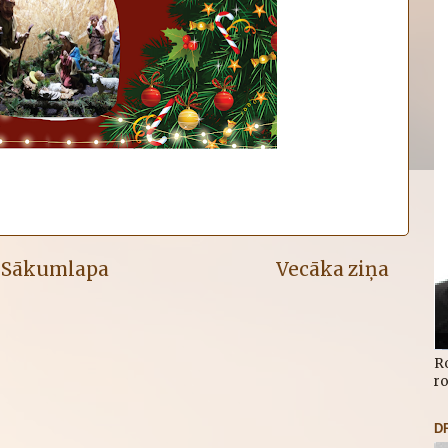
Sākumlapa
Vecāka ziņa
R
r
D