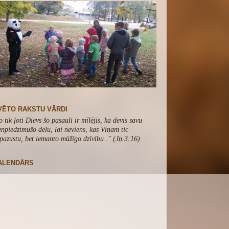
VĒTO RAKSTU VĀRDI
o tik ļoti Dievs šo pasauli ir mīlējis, ka devis savu
enpiedzimušo dēlu, lai neviens, kas Viņam tic
pazustu, bet iemanto mūžīgo dzīvību .
" (Jņ.3:16)
ALENDĀRS