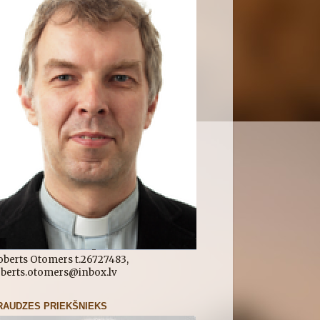
oberts Otomers t.26727483,
oberts.otomers@inbox.lv
RAUDZES PRIEKŠNIEKS