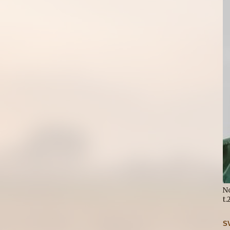
N
t
S