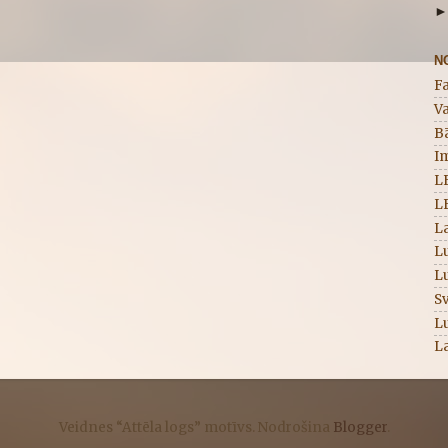
N
F
Va
B
I
L
L
La
Lu
L
Sv
L
La
Veidnes “Attēla logs” motīvs. Nodrošina
Blogger
.